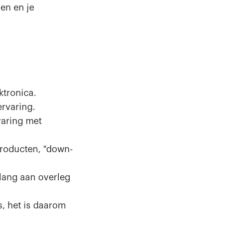
en en je
ktronica.
ervaring.
varing met
 producten, "down-
elang aan overleg
, het is daarom