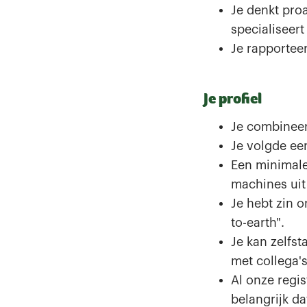
Je denkt pro
specialiseert
Je rapportee
Je profiel
Je combineer
Je volgde een
Een minimale
machines uit
Je hebt zin o
to-earth".
Je kan zelfs
met collega's
Al onze regi
belangrijk da