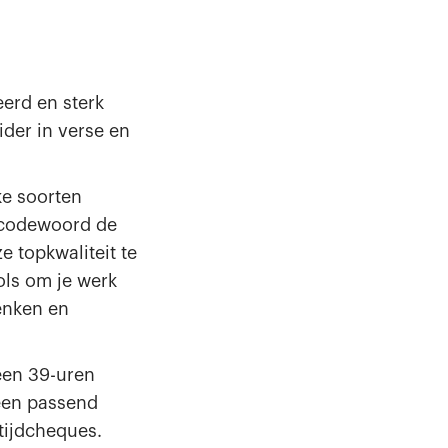
erd en sterk
ider in verse en
ke soorten
t codewoord de
 topkwaliteit te
ols om je werk
enken en
een 39-uren
een passend
tijdcheques.