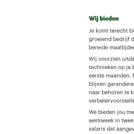
Wij bieden
Je komt terecht b
groeiend bedrijf 
bereide maaltijde
Wij voorzien uitd
technieken op je 
eerste maanden. N
blijven garandere
naar behoren te 
verbetervoorstell
We bieden jou me
werkweek in twee
salaris dat aange